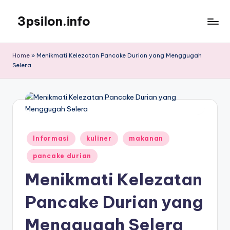
3psilon.info
Skip
to
Informasi
content
Menarik
Home
»
Menikmati Kelezatan Pancake Durian yang Menggugah
Ada
Selera
Disini
!
Posted
Informasi
kuliner
makanan
in
pancake durian
Menikmati Kelezatan
Pancake Durian yang
Menggugah Selera