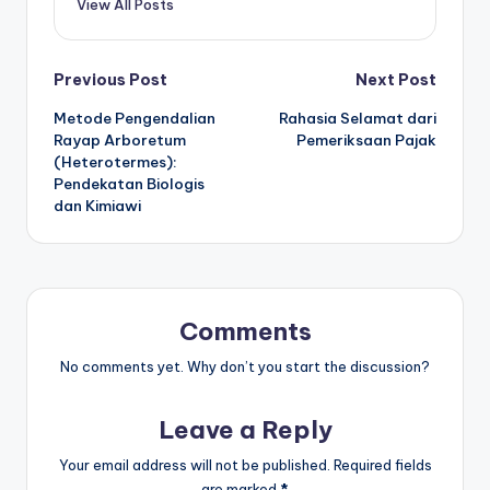
View All Posts
Post
Previous Post
Next Post
Metode Pengendalian
Rahasia Selamat dari
navigation
Rayap Arboretum
Pemeriksaan Pajak
(Heterotermes):
Pendekatan Biologis
dan Kimiawi
Comments
No comments yet. Why don’t you start the discussion?
Leave a Reply
Your email address will not be published.
Required fields
are marked
*