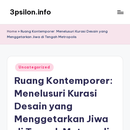
3psilon.info
Skip
to
Informasi
content
Menarik
Home
»
Ruang Kontemporer: Menelusuri Kurasi Desain yang
Ada
Menggetarkan Jiwa di Tengah Metropolis
Disini
!
Posted
Uncategorized
in
Ruang Kontemporer:
Menelusuri Kurasi
Desain yang
Menggetarkan Jiwa