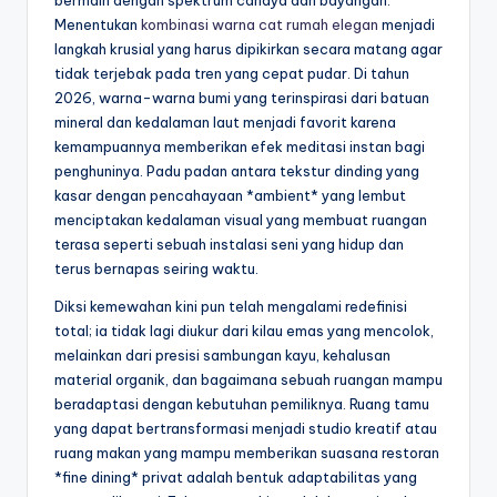
bermain dengan spektrum cahaya dan bayangan.
Menentukan
kombinasi warna cat rumah elegan
menjadi
langkah krusial yang harus dipikirkan secara matang agar
tidak terjebak pada tren yang cepat pudar. Di tahun
2026, warna-warna bumi yang terinspirasi dari batuan
mineral dan kedalaman laut menjadi favorit karena
kemampuannya memberikan efek meditasi instan bagi
penghuninya. Padu padan antara tekstur dinding yang
kasar dengan pencahayaan *ambient* yang lembut
menciptakan kedalaman visual yang membuat ruangan
terasa seperti sebuah instalasi seni yang hidup dan
terus bernapas seiring waktu.
Diksi kemewahan kini pun telah mengalami redefinisi
total; ia tidak lagi diukur dari kilau emas yang mencolok,
melainkan dari presisi sambungan kayu, kehalusan
material organik, dan bagaimana sebuah ruangan mampu
beradaptasi dengan kebutuhan pemiliknya. Ruang tamu
yang dapat bertransformasi menjadi studio kreatif atau
ruang makan yang mampu memberikan suasana restoran
*fine dining* privat adalah bentuk adaptabilitas yang