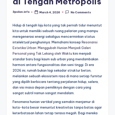
di Tengah Metropolis
3psilon.info
March 4, 2026
No Comments
Posted
by
Hidup di tengah laju kota yang tak pernah tidur menuntut
kita untuk memiliki sebuah ruang pelarian yang mampu
meregenerasi energi sekaligus mencerminkan status
intelektual penghuninya. Memahami konsep
Resonansi
Estetika Urban: Menggubah Hunian Menjadi Galeri
Personal yang Tak Lekang oleh Waktu
kini menjadi
standar baru bagi kaum sub urban yang mendambakan
harmoni antara fungsionalitas dan seni tinggi. Di era
2026 ini, rumah bukan lagi sekadar struktur beton,
melainkan sebuah ekosistem rasa di mana setiap furnitur
yang dipilih berbicara tentang perjalanan hidup, selera,
dan visi masa depan pemiliknya dengan cara yang
sangat subtil namun sangat mendalam.
Fenomena hunian vertikal yang semakin menjamur di
kota-kota besar menuntut kreativitas tanpa batas agar
keterbatasan lahan tetap terasa megah. Bagi mereka